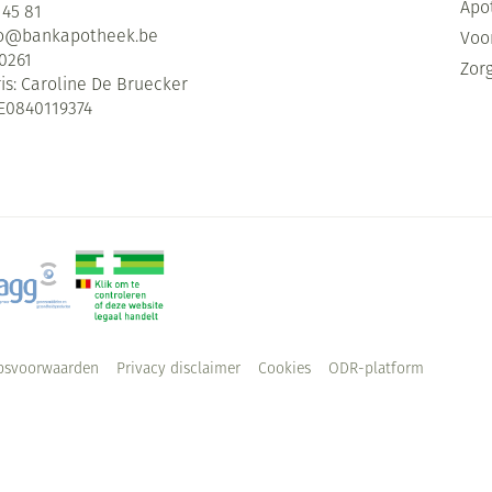
Apo
 45 81
fo@
bankapotheek.be
Voor
0261
Zor
is:
Caroline De Bruecker
E0840119374
psvoorwaarden
Privacy disclaimer
Cookies
ODR-platform