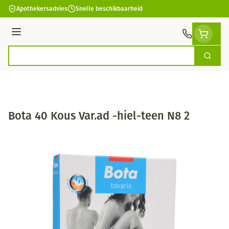
Ga naar de inhoud
Apothekersadvies
Snelle beschikbaarheid
Menu
Zoek
Product, merk, categorie...
Bota 40 Kous Var.ad -hiel-teen N8 2