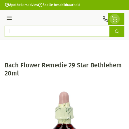
Ga naar de inhoud
Apothekersadvies
Snelle beschikbaarheid
Menu
Zoek
Product, merk, categorie...
Bach Flower Remedie 29 Star Bethlehem
20ml