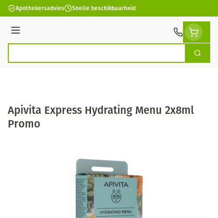
Ga naar de inhoud
Apothekersadvies
Snelle beschikbaarheid
Menu
Zoek
Product, merk, categorie...
Apivita Express Hydrating Menu 2x8ml
Promo