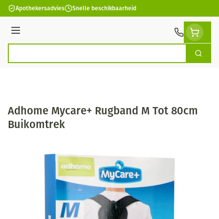
Ga naar de inhoud
Apothekersadvies
Snelle beschikbaarheid
Menu
Zoek
Product, merk, categorie...
Adhome Mycare+ Rugband M Tot 80cm
Buikomtrek