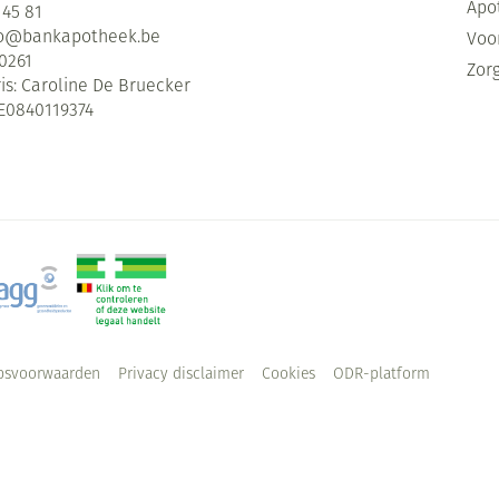
Apo
 45 81
fo@
bankapotheek.be
Voor
0261
Zor
is:
Caroline De Bruecker
E0840119374
psvoorwaarden
Privacy disclaimer
Cookies
ODR-platform