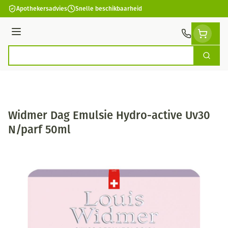
Ga naar de inhoud
Apothekersadvies
Snelle beschikbaarheid
Menu
Zoek
Product, merk, categorie...
Widmer Dag Emulsie Hydro-active Uv30
N/parf 50ml