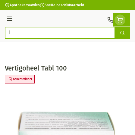
Ga naar de inhoud
Apothekersadvies
Snelle beschikbaarheid
Menu
Zoek
Product, merk, categorie...
Vertigoheel Tabl 100
Geneesmiddel