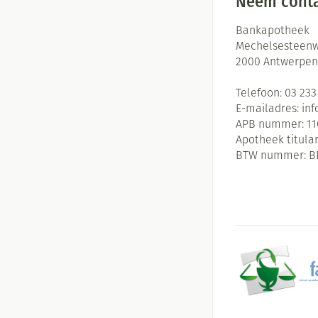
Neem conta
Bankapotheek
Mechelsesteenw
2000
Antwerpen
Telefoon:
03 233
E-mailadres:
in
APB nummer:
11
Apotheek titular
BTW nummer:
B