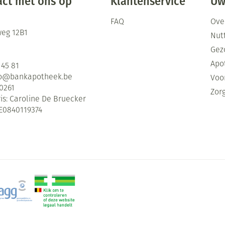
ct met ons op
Klantenservice
Uw
FAQ
Ove
eg 12B1
Nutt
Gez
Apo
 45 81
fo@
bankapotheek.be
Voor
0261
Zor
is:
Caroline De Bruecker
E0840119374