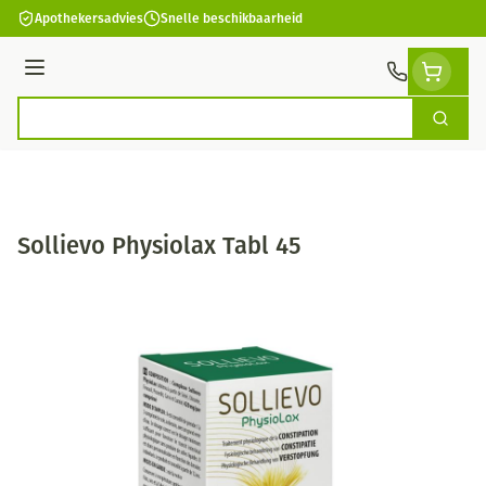
Ga naar de inhoud
Apothekersadvies
Snelle beschikbaarheid
Menu
Zoek
Product, merk, categorie...
Sollievo Physiolax Tabl 45