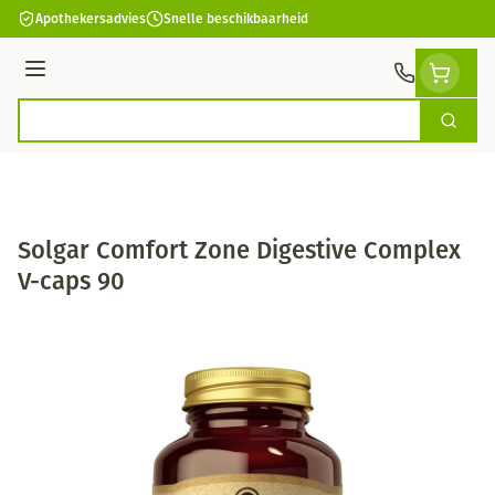
Ga naar de inhoud
Apothekersadvies
Snelle beschikbaarheid
Menu
Zoek
Product, merk, categorie...
Solgar Comfort Zone Digestive Complex
V-caps 90