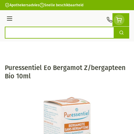
Ga naar de inhoud
Apothekersadvies
Snelle beschikbaarheid
Menu
Zoek
Product, merk, categorie...
Puressentiel Eo Bergamot Z/bergapteen
Bio 10ml