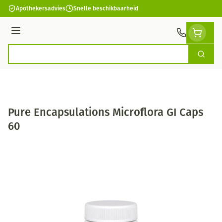
Ga naar de inhoud
Apothekersadvies
Snelle beschikbaarheid
Menu
Zoek
Product, merk, categorie...
Pure Encapsulations Microflora GI Caps
60