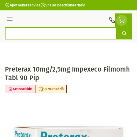
Ga naar de inhoud
Apothekersadvies
Snelle beschikbaarheid
Menu
Zoek
Product, merk, categorie...
Preterax 10mg/2,5mg Impexeco Filmomh
Tabl 90 Pip
Geneesmiddel
Op voorschrift