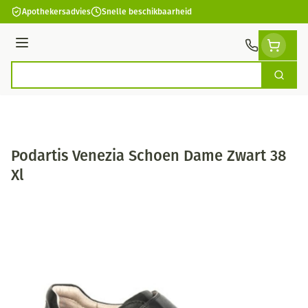
Ga naar de inhoud
Apothekersadvies
Snelle beschikbaarheid
Menu
Zoek
Product, merk, categorie...
Podartis Venezia Schoen Dame Zwart 38
Xl