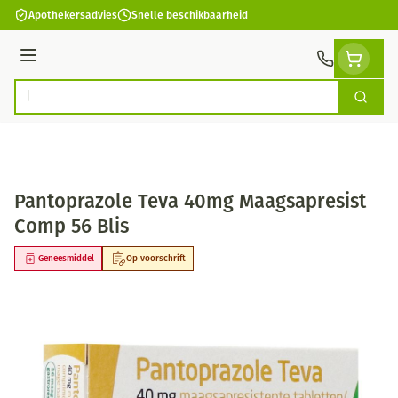
Ga naar de inhoud
Apothekersadvies
Snelle beschikbaarheid
Menu
Zoek
Product, merk, categorie...
Pantoprazole Teva 40mg Maagsapresist
Comp 56 Blis
Geneesmiddel
Op voorschrift