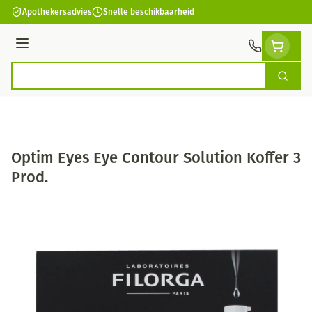
Ga naar de inhoud
Apothekersadvies
Snelle beschikbaarheid
Menu
Zoek
Product, merk, categorie...
Optim Eyes Eye Contour Solution Koffer 3
Prod.