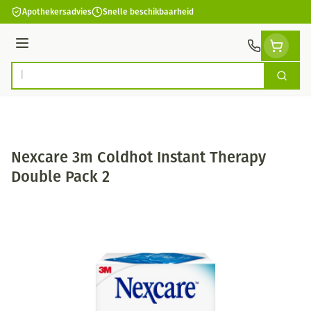
Ga naar de inhoud
Apothekersadvies
Snelle beschikbaarheid
Menu
Zoek
Product, merk, categorie...
Nexcare 3m Coldhot Instant Therapy
Double Pack 2