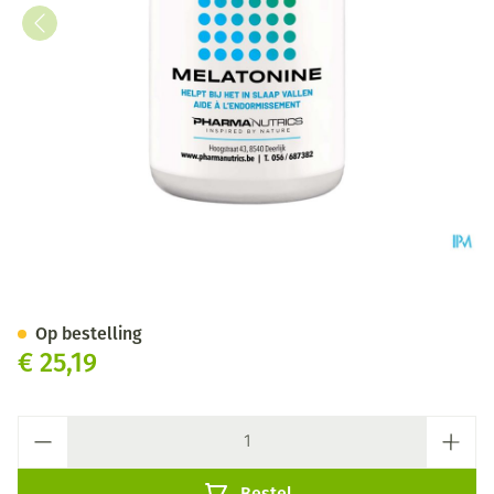
Melatonine Smelttabl 90 Pha
Op bestelling
€ 25,19
Aantal
Bestel