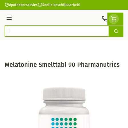
Ga naar de inhoud
Apothekersadvies
Snelle beschikbaarheid
Menu
Zoek
Product, merk, categorie...
Melatonine Smelttabl 90 Pharmanutrics