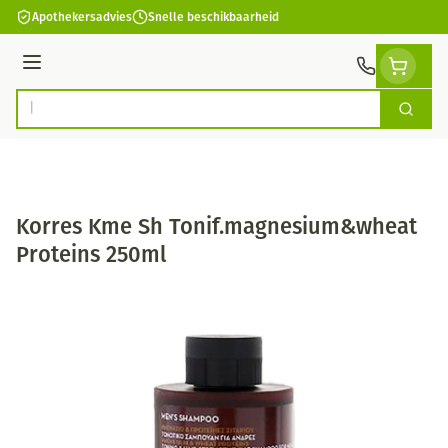
Ga naar de inhoud
Apothekersadvies
Snelle beschikbaarheid
Menu
Zoek
Product, merk, categorie...
Korres Kme Sh Tonif.magnesium&wheat
Proteins 250ml