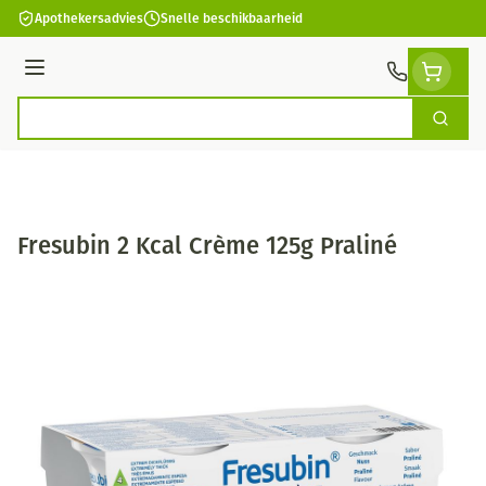
Ga naar de inhoud
Apothekersadvies
Snelle beschikbaarheid
Menu
Zoek
Product, merk, categorie...
Fresubin 2 Kcal Crème 125g Praliné