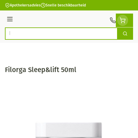
Ga naar de inhoud
Apothekersadvies
Snelle beschikbaarheid
Menu
Zoek
Product, merk, categorie...
Filorga Sleep&lift 50ml