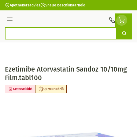
Ga naar de inhoud
Apothekersadvies
Snelle beschikbaarheid
Menu
Zoek
Product, merk, categorie...
Ezetimibe Atorvastatin Sandoz 10/10mg
Film.tabl100
Geneesmiddel
Op voorschrift