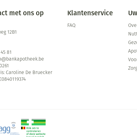
ct met ons op
Klantenservice
Uw
FAQ
Ove
eg 12B1
Nutt
Gez
Apo
 45 81
fo@
bankapotheek.be
Voor
0261
Zor
is:
Caroline De Bruecker
E0840119374