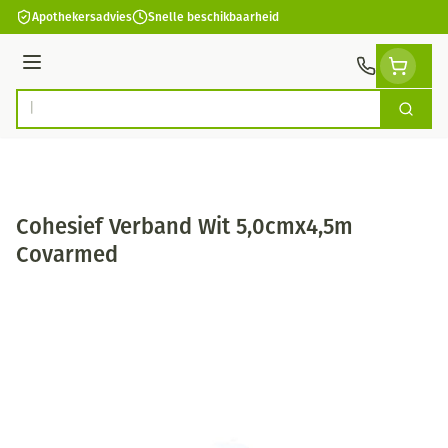
Ga naar de inhoud
Apothekersadvies
Snelle beschikbaarheid
Menu
Zoek
Product, merk, categorie...
Cohesief Verband Wit 5,0cmx4,5m
Covarmed