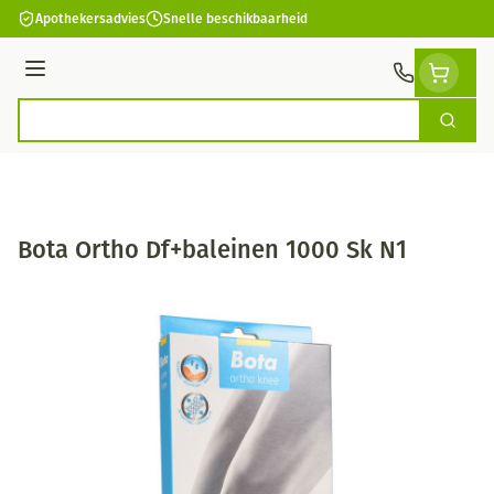
Ga naar de inhoud
Apothekersadvies
Snelle beschikbaarheid
Menu
Zoek
Product, merk, categorie...
Bota Ortho Df+baleinen 1000 Sk N1