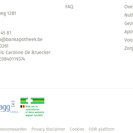
FAQ
Ove
eg 12B1
Nutt
Gez
Apo
 45 81
fo@
bankapotheek.be
Voor
0261
Zor
is:
Caroline De Bruecker
E0840119374
psvoorwaarden
Privacy disclaimer
Cookies
ODR-platform