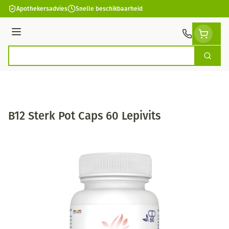
Ga naar de inhoud
Apothekersadvies
Snelle beschikbaarheid
Menu
Zoek
Product, merk, categorie...
B12 Sterk Pot Caps 60 Lepivits